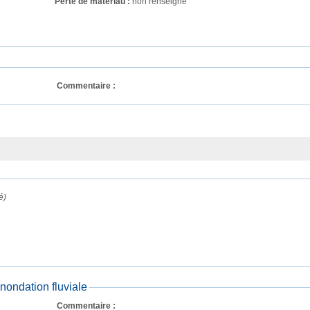
Perte de matériau :
non renseigné
Commentaire : 
é)
ondation fluviale
Commentaire : 