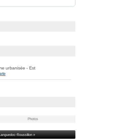
ne urbanisée
- Est
arte
Photos
l Languedoc-Roussillon »