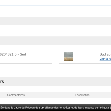
 6204821.0
- Sud
Sud zo
Voir la c
rs
Commentaires
Localisation
lisée dans le cadre du Réseau de surveillance des tempêtes et de leurs impacts sur le littora