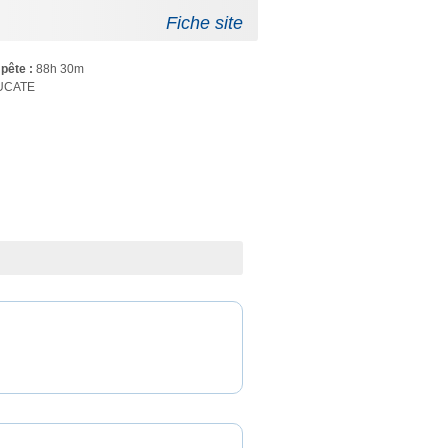
Fiche site
pête :
88h 30m
UCATE