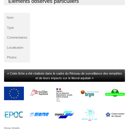
Éléments observés particuliers
Nom
Type
Commentaires
Localisation
Photos
« Cette fiche a été réalisée dans le cadre du Réseau de surveillance des tempêtes
et de leurs impacts sur le littoral aquitain »
Réseau Tempête