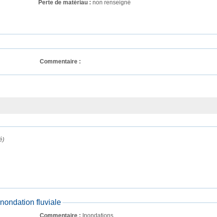
Perte de matériau :
non renseigné
Commentaire : 
é)
ondation fluviale
Commentaire : 
Inondations