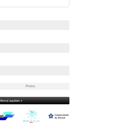
Photos
ttoral aquitain »