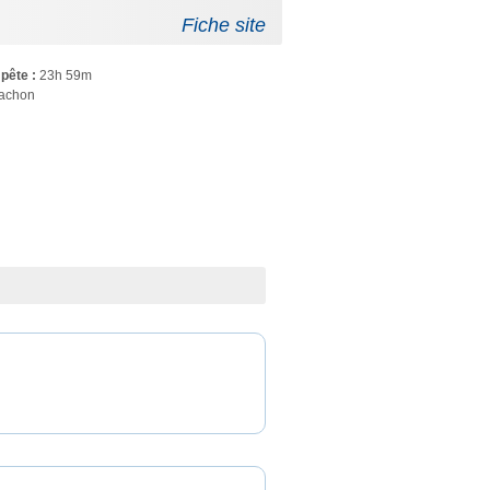
Fiche site
pête :
23h 59m
achon