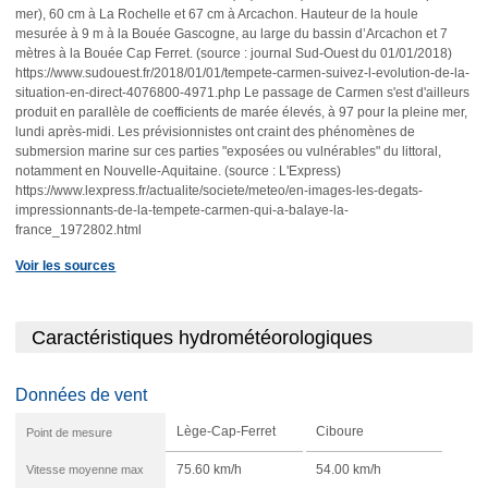
mer), 60 cm à La Rochelle et 67 cm à Arcachon. Hauteur de la houle
mesurée à 9 m à la Bouée Gascogne, au large du bassin d’Arcachon et 7
mètres à la Bouée Cap Ferret. (source : journal Sud-Ouest du 01/01/2018)
https://www.sudouest.fr/2018/01/01/tempete-carmen-suivez-l-evolution-de-la-
situation-en-direct-4076800-4971.php Le passage de Carmen s'est d'ailleurs
produit en parallèle de coefficients de marée élevés, à 97 pour la pleine mer,
lundi après-midi. Les prévisionnistes ont craint des phénomènes de
submersion marine sur ces parties "exposées ou vulnérables" du littoral,
notamment en Nouvelle-Aquitaine. (source : L'Express)
https://www.lexpress.fr/actualite/societe/meteo/en-images-les-degats-
impressionnants-de-la-tempete-carmen-qui-a-balaye-la-
france_1972802.html
Voir les sources
Caractéristiques hydrométéorologiques
Données de vent
Lège-Cap-Ferret
Ciboure
Point de mesure
Vitesse moyenne max
75.60 km/h
54.00 km/h