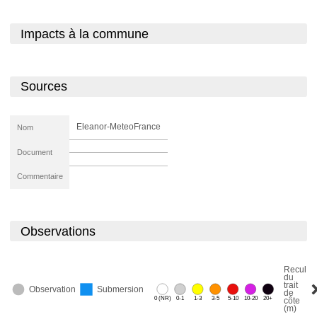
Impacts à la commune
Sources
Eleanor-MeteoFrance
Nom
Document
Commentaire
Observations
Recul
du
trait
Observation
Submersion
de
0 (NR)
0-1
1-3
3-5
5-10
10-20
20+
côte
(m)