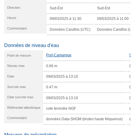
Direction
Sud-Est
Sud-Est
Heure
09/03/2025 à 11:30
09/03/2025 à 11:00
Commentaire
Données Candhis (UTC)
Données Candhis (UT
Données de niveau d'eau
Port-Camargue
Sè
Point de mesure
Niveau max
0.66 m
0.6
Date
09/03/2025 à 13:10
09/
Surcote max
0.47 m
0.4
Date surcote max
09/03/2025 à 13:10
09/
Référentiel altimétrique
cote terrestre NGF
cot
Commentaire
données Data-SHOM (brutes haute fréquence)
do
Mesures de précipitation