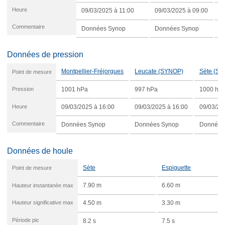
Heure
09/03/2025 à 11:00
09/03/2025 à 09:00
0
Commentaire
Données Synop
Données Synop
D
Données de pression
Montpellier-Fréjorgues
Leucate (SYNOP)
Sète (S
Point de mesure
Pression
1001 hPa
997 hPa
1000 hP
Heure
09/03/2025 à 16:00
09/03/2025 à 16:00
09/03/20
Commentaire
Données Synop
Données Synop
Données
Données de houle
Sète
Espiguette
Point de mesure
Hauteur instantanée max
7.90 m
6.60 m
Hauteur significative max
4.50 m
3.30 m
Période pic
8.2 s
7.5 s