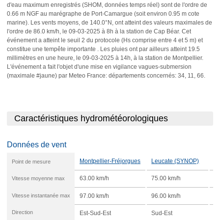
d'eau maximum enregistrés (SHOM, données temps réel) sont de l'ordre de
0.66 m NGF au marégraphe de Port-Camargue (soit environ 0.95 m cote
marine). Les vents moyens, de 140.0°N, ont atteint des valeurs maximales de
l'ordre de 86.0 km/h, le 09-03-2025 à 8h à la station de Cap Béar. Cet
événement a atteint le seuil 2 du protocole (Hs comprise entre 4 et 5 m) et
constitue une tempête importante . Les pluies ont par ailleurs atteint 19.5
millimètres en une heure, le 09-03-2025 à 14h, à la station de Montpellier.
L'événement a fait l'objet d'une mise en vigilance vagues-submersion
(maximale #jaune) par Meteo France: départements concernés: 34, 11, 66.
Caractéristiques hydrométéorologiques
Données de vent
Montpellier-Fréjorgues
Leucate (SYNOP)
S
Point de mesure
Vitesse moyenne max
63.00 km/h
75.00 km/h
4
Vitesse instantanée max
97.00 km/h
96.00 km/h
9
Direction
Est-Sud-Est
Sud-Est
E